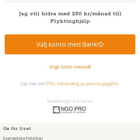
Jag vill bidra med
250
kr
/månad
till
Flyktinghjälp
Välj konto med BankID
Ange konto manuellt
Läs mer om
EFKs behandling av personuppgifter
.
Betallösningen är en del av:
Ge för livet
Evangeliska Frikyrkan