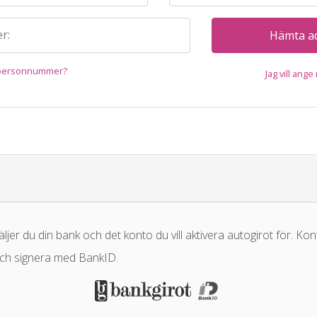
r:
Hämta a
m personnummer?
Jag vill ange
äljer du din bank och det konto du vill aktivera autogirot för. Kon
och signera med BankID.