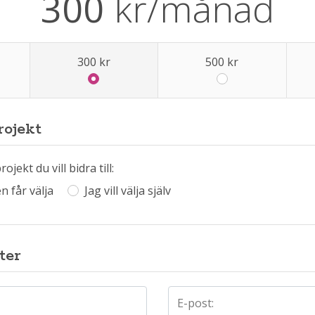
300
kr
/månad
300
kr
500
kr
rojekt
ojekt du vill bidra till:
n får välja
Jag vill välja själv
ter
E-post: