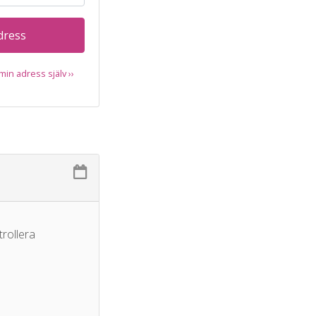
dress
 min adress själv ››
trollera